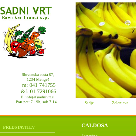
Slovenska cesta 87,
1234 Mengeš
m: 041 741755
t&f: 01 7291066
E: info(at)sadnivrt.si
Pon-pet: 7-19h; sob 7-14
h.
Sadje
Zelenjava
CALDOSA
PREDSTAVITEV
Sestavine: