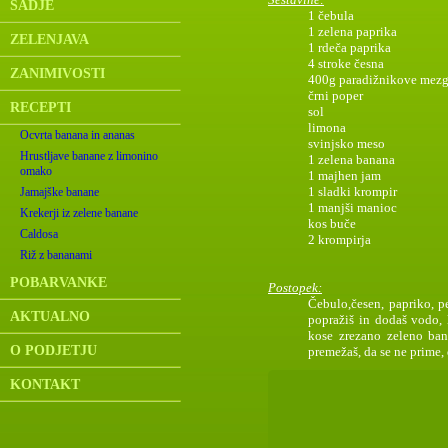
SADJE
1 čebula
1 zelena paprika
ZELENJAVA
1 rdeča paprika
4 stroke česna
ZANIMIVOSTI
400g paradižnikove mez
črni poper
RECEPTI
sol
limona
Ocvrta banana in ananas
svinjsko meso
Hrustljave banane z limonino
1 zelena banana
omako
1 majhen jam
1 sladki krompir
Jamajške banane
1 manjši manioc
Krekerji iz zelene banane
kos buče
Caldosa
2 krompirja
Riž z bananami
POBARVANKE
Postopek:
Čebulo,česen, papriko, p
AKTUALNO
popražiš in dodaš vodo,
kose zrezano zeleno ban
O PODJETJU
premežaš, da se ne prime, 
KONTAKT